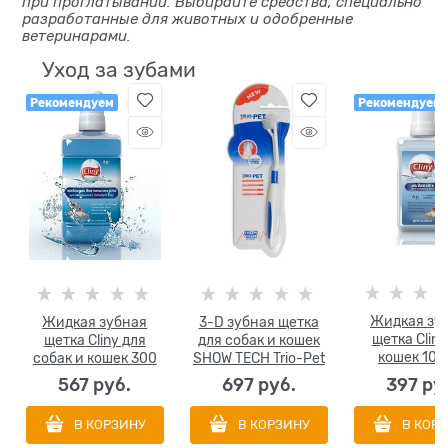
при проглатывании. Выбирайте средства, специально
разработанные для животных и одобренные
ветеринарами.
Уход за зубами
Рекомендуем
Рекомендуем
Жидкая зу
Жидкая зубная
3-D зубная щетка
щетка Cliny
щетка Cliny для
для собак и кошек
кошек 100
собак и кошек 300
SHOW TECH Trio-Pet
мл
Toothbrush
567
 руб.
697
 руб.
397
 ру
трехсторонняя
В КОРЗИНУ
В КОРЗИНУ
В КОР