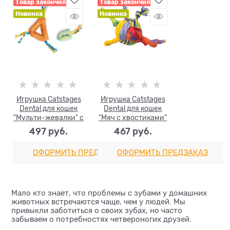
Товар закончился
Товар закончился
Новинка
Новинка
Игрушка Catstages
Игрушка Catstages
Dental для кошек
Dental для кошек
"Мульти-жевалки" c
"Мяч с хвостиками"
кошачьей мятой, 2
c кошачьей мятой
497
 руб.
467
 руб.
шт в комплекте
3,5 см
ОФОРМИТЬ ПРЕДЗАКАЗ
ОФОРМИТЬ ПРЕДЗАКАЗ
Мало кто знает, что проблемы с зубами у домашних
животных встречаются чаще, чем у людей. Мы
привыкли заботиться о своих зубах, но часто
забываем о потребностях четвероногих друзей.