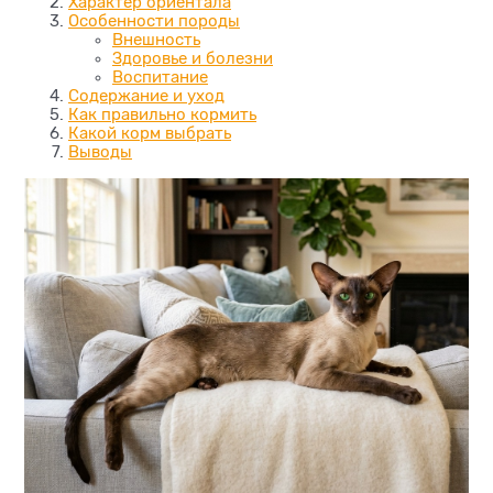
Характер ориентала
Особенности породы
Внешность
Здоровье и болезни
Воспитание
Содержание и уход
Как правильно кормить
Какой корм выбрать
Выводы