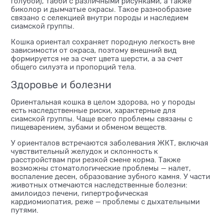
голубой), табби с различными рисунками, а также
биколор и дымчатые окрасы. Такое разнообразие
связано с селекцией внутри породы и наследием
сиамской группы.
Кошка ориентал сохраняет породную легкость вне
зависимости от окраса, поэтому внешний вид
формируется не за счет цвета шерсти, а за счет
общего силуэта и пропорций тела.
Здоровье и болезни
Ориентальная кошка в целом здорова, но у породы
есть наследственные риски, характерные для
сиамской группы. Чаще всего проблемы связаны с
пищеварением, зубами и обменом веществ.
У ориенталов встречаются заболевания ЖКТ, включая
чувствительный желудок и склонность к
расстройствам при резкой смене корма. Также
возможны стоматологические проблемы — налет,
воспаление десен, образование зубного камня. У части
животных отмечаются наследственные болезни:
амилоидоз печени, гипертрофическая
кардиомиопатия, реже — проблемы с дыхательными
путями.