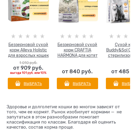
Беззерновой сухой
Беззерновой сухой
Сухой ко
корм Alleva Holistic
корм CRAFTIA
Buddy&Sol CA
для взрослых кошек
HARMONA для котят
стерилизов
с ягненком и
из курицы и рыбы
кошек с инде
1 010
 руб.
олениной (Lamb &
(HARMONA
уткой STERI
от
909
 руб.
от
840
 руб.
от
485
 
Venison Adult Cat)
HARMONA CHICKEN
ADULT C
выгода
101 руб.
или
10%
& FISH KITTEN)
Turkey&D
ВЫБРАТЬ
ВЫБРАТЬ
ВЫБР
Здоровье и долголетие кошки во многом зависят от
того, чем ее кормят. Рынок изобилует кормами — не
запутаться в этом разнообразии помогает
классификация по классам. Благодаря ей оценить
качество, состав корма проще.