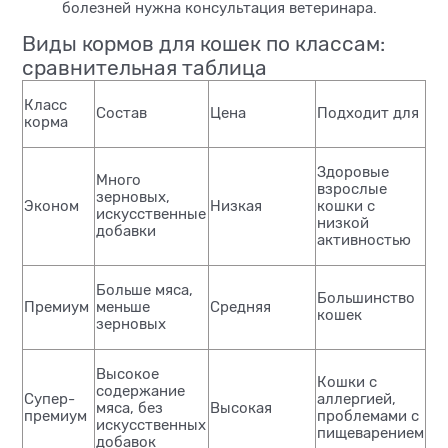
болезней нужна консультация ветеринара.
Виды кормов для кошек по классам:
сравнительная таблица
Класс
Состав
Цена
Подходит для
корма
Здоровые
Много
взрослые
зерновых,
Эконом
Низкая
кошки с
искусственные
низкой
добавки
активностью
Больше мяса,
Большинство
Премиум
меньше
Средняя
кошек
зерновых
Высокое
Кошки с
содержание
Супер-
аллергией,
мяса, без
Высокая
премиум
проблемами с
искусственных
пищеварением
добавок