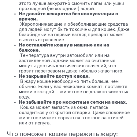
этого лучше аккуратно смочить лапы или ушки
прохладной (не холодной!) водой.
Не давайте лекарства без консультации с
врачом.
Жаропонижающие и обезболивающие средства
для людей могут быть токсичны для кошек. Даже
безобидный на первый взгляд препарат может
вызвать отравление.
Не оставляйте кошку в машине или на
балконе.
Температура внутри автомобиля или на
застеклённой лоджии может за считанные
минуты достичь критических значений, что
грозит перегревом и даже гибелью животного.
Не закрывайте доступ к воде.
В жару кошке необходимо пить больше, чем
обычно. Если у вас несколько комнат, поставьте
миски в каждой — животное не должно «искать»
воду.
Не забывайте про москитные сетки на окнах.
Кошка может выпасть из окна, пытаясь
охладиться у открытой створки. Даже спокойное
животное может сорваться в погоне за птицей
или от испуга.
Что поможет кошке пережить жару: