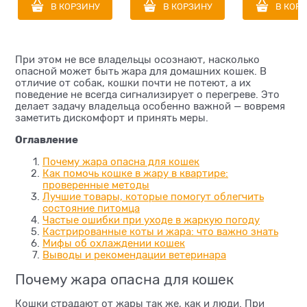
M/L Long Hair)
В КОРЗИНУ
В КОРЗИНУ
В КОР
При этом не все владельцы осознают, насколько
опасной может быть жара для домашних кошек. В
отличие от собак, кошки почти не потеют, а их
поведение не всегда сигнализирует о перегреве. Это
делает задачу владельца особенно важной — вовремя
заметить дискомфорт и принять меры.
Оглавление
Почему жара опасна для кошек
Как помочь кошке в жару в квартире:
проверенные методы
Лучшие товары, которые помогут облегчить
состояние питомца
Частые ошибки при уходе в жаркую погоду
Кастрированные коты и жара: что важно знать
Мифы об охлаждении кошек
Выводы и рекомендации ветеринара
Почему жара опасна для кошек
Кошки страдают от жары так же, как и люди. При