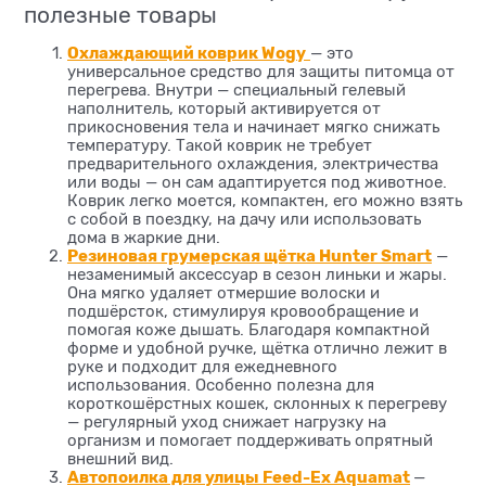
полезные товары
Охлаждающий коврик Wogy
— это
универсальное средство для защиты питомца от
перегрева. Внутри — специальный гелевый
наполнитель, который активируется от
прикосновения тела и начинает мягко снижать
температуру. Такой коврик не требует
предварительного охлаждения, электричества
или воды — он сам адаптируется под животное.
Коврик легко моется, компактен, его можно взять
с собой в поездку, на дачу или использовать
дома в жаркие дни.
Резиновая грумерская щётка Hunter Smart
—
незаменимый аксессуар в сезон линьки и жары.
Она мягко удаляет отмершие волоски и
подшёрсток, стимулируя кровообращение и
помогая коже дышать. Благодаря компактной
форме и удобной ручке, щётка отлично лежит в
руке и подходит для ежедневного
использования. Особенно полезна для
короткошёрстных кошек, склонных к перегреву
— регулярный уход снижает нагрузку на
организм и помогает поддерживать опрятный
внешний вид.
Автопоилка для улицы Feed-Ex Aquamat
—