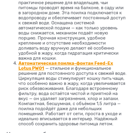
практичное решение для владельцев, чьи
питомцы проводят время на балконе, в саду или
в загородном доме. Эта поилка подключается к
водопроводу и обеспечивает постоянный доступ
к свежей воде. Оснащена системой
автоматической подачи — как только уровень
воды снижается, механизм подаёт новую
порцию. Прочная конструкция, удобное
крепление и отсутствие необходимости
доливать воду вручную делают её особенно
удобной в жару, когда гидратация критически
важна для кошки.
Автоматическая поилка-фонтан Feed-Ex
Lotus PW01
— стильное и функциональное
решение для постоянного доступа к свежей воде.
Циркуляция воды стимулирует кошку пить чаще,
что особенно важно в жару, когда увеличивается
риск обезвоживания. Благодаря встроенному
фильтру, вода остаётся чистой и приятной на
вкус — он удаляет загрязнения, хлор и запахи.
Компактная, бесшумная, с объёмом 1,5 литра —
поилка подойдёт даже для небольших
помещений. Работает от сети, проста в уходе и
идеально вписывается в интерьер. Надёжный
способ сохранить здоровье питомца летом.