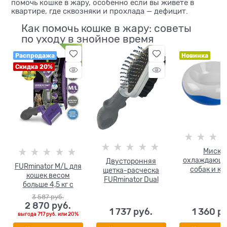
помочь кошке в жару, особенно если вы живёте в
квартире, где сквозняки и прохлада — дефицит.
Как помочь кошке в жару: советы
по уходу в знойное время
Распродажа
Новинка
Скидка 20%
Миска
охлаждающа
Двусторонняя
FURminator M/L для
собак и к
щетка-расческа
кошек весом
DUVO+, 588
FURminator Dual
больше 4,5 кг с
диаметр 19.
Brush для кошек и
длинной шерстью
3 587
 руб.
собак длина зубцов
ширина рабочей
2 870
 руб.
12 мм
1 737
 руб.
1 360
 р
поверхности 62 мм
выгода
717 руб.
или
20%
(FUR Cat Undercoat