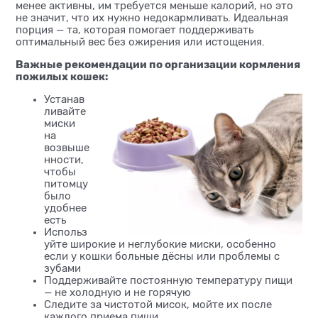
менее активны, им требуется меньше калорий, но это
не значит, что их нужно недокармливать. Идеальная
порция — та, которая помогает поддерживать
оптимальный вес без ожирения или истощения.
Важные рекомендации по организации кормления
пожилых кошек:
Устанав
ливайте
миски
на
возвыше
нности,
чтобы
питомцу
было
удобнее
есть
Использ
уйте широкие и неглубокие миски, особенно
если у кошки больные дёсны или проблемы с
зубами
Поддерживайте постоянную температуру пищи
— не холодную и не горячую
Следите за чистотой мисок, мойте их после
каждого приема пищи