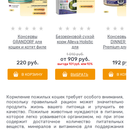
Консервы
Беззерновой сухой
Консервы 
GRANDORF для
корм Alleva Holistic
DINNER H
кошек и котят филе
для
Premium для к
тунца с лососем в
стерилизованных
кошек Натур
1 010
 руб.
собственном соку
котов и кошек с
перепел
от
909
 руб.
220
 руб.
192
 ру
курицей и уткой
выгода
101 руб.
или
10%
(Chicken & Duck
Neutered Cat)
В КОРЗИНУ
ВЫБРАТЬ
В КОР
Кормление пожилых кошек требует особого внимания,
поскольку правильный рацион может значительно
продлить жизнь вашего питомца и улучшить ее
качество. Пожилые животные нуждаются в питании,
которое легко усваивается организмом, но при этом
содержит достаточное количество питательных
веществ, минералов и витаминов для поддержания