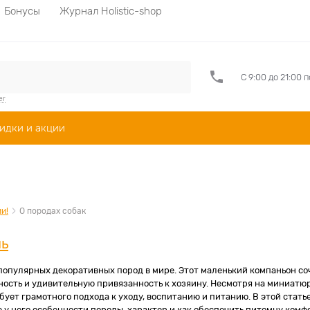
Бонусы
Журнал Holistic-shop
С 9:00 до 21:00 
er
идки и акции
и!
О породах собак
ль
популярных декоративных пород в мире. Этот маленький компаньон соч
ность и удивительную привязанность к хозяину. Несмотря на миниатю
бует грамотного подхода к уходу, воспитанию и питанию. В этой стать
е у него особенности породы, характер и как обеспечить питомцу ком