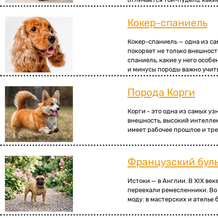
Кокер-спаниель
Кокер-спаниель — одна из са
покоряет не только внешност
спаниель, какие у него особ
и минусы породы важно учит
Порода Корги
Корги - это одна из самых у
внешность, высокий интеллек
имеет рабочее прошлое и тре
Французский бул
Истоки — в Англии. В XIX ве
переехали ремесленники. Во
моду: в мастерских и ателье