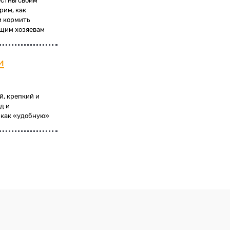
естны своим
рим, как
и кормить
ущим хозяевам
и
й, крепкий и
д и
 как «удобную»