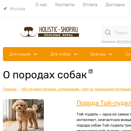
О нас
Контакты
Оплата
Доставка
Москва
Например:
Best Dinn
Для кошек
Для собак
Бренды
Ск
О породах собак
Главная
Обсуждаем питание, содержание, уход за домашними питомцам
Порода Той-пуде
Той-пудель — одна из самых 
интеллект, элегантную внеш
порода собак Той-пудель тре
отличается той-пудель, каки