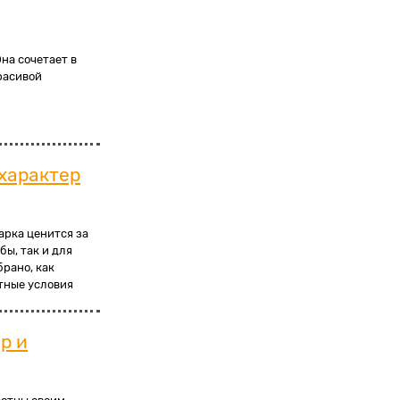
на сочетает в
расивой
 характер
арка ценится за
бы, так и для
брано, как
ртные условия
р и