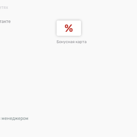
етях
такте
Бонусная карта
 с менеджером