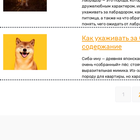
Лабрадор — это порода, кото
дружелюбным характером, ин
ухаживать за лабрадором, ка
питомца, а также на что об
понять, чего ожидать от лабр
Как ухаживать за
содержание
Сиба-ину — древняя японска
очень «собранный» пёс: стоя
выразительная мимика. Из-з
породу для квартиры, но хар
1