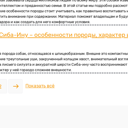
рая завоевала сердца миллионов людей по всему миру. Эти собаки изв
теллектом и преданностью семье. В этой статье мы подробно рассмот
кие особенности породы стоит учитывать, как правильно воспитывать 
ратить внимание при содержании. Материал поможет владельцам и буд
адора и как создать для него комфортные условия.
 Сиба-Ину – особенности породы, характер 
я порода собак, относящаяся к шпицеобразным. Внешне это компактны
чие треугольные уши, закрученный кольцом хвост, внимательный взгля
а лисьего силуэта и аккуратной шерсти Сиба-ину часто воспринимают
актер у неё гораздо сложнее внешности.
Показать всё
2