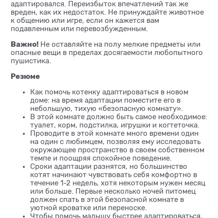
адаптировался. Переизбыток впечатлений так же
вреден, как их недостаток. Не принуждайте животное
к общению или игре, если он кажется вам
подавленным или перевозбужденным.
Важно!
Не оставляйте на полу мелкие предметы или
опасные вещи в пределах досягаемости любопытного
пушистика.
Резюме
Как помочь котенку адаптироваться в новом
доме: на время адаптации поместите его в
небольшую, тихую «безопасную комнату».
В этой комнате должно быть самое необходимое:
туалет, корм, подстилка, игрушки и когтеточка.
Проводите в этой комнате много времени один
на один с любимцем, позволяя ему исследовать
окружающее пространство в своем собственном
темпе и поощряя спокойное поведение.
Сроки адаптации разнятся, но большинство
котят начинают чувствовать себя комфортно в
течение 1-2 недель, хотя некоторым нужен месяц
или больше. Первые несколько ночей питомец
должен спать в этой безопасной комнате в
уютной кроватке или переноске.
Чтобы помочь малышу быстрее адаптироваться,