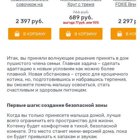
совочком на
Круг с тремя
FOXIE Breez
подставке
шариками и
литра, 19,5х1
766
 руб.
50х40х15h см
когтеточкой из
см
689
 руб.
2 397
 руб.
2 297
 р
каната размер
выгода
77 руб.
или
10%
32х28х3,6 см
В КОРЗИНУ
В КОРЗИНУ
В КОР
Итак, вы приняли волнующее решение принять в дом
пушистого члена семьи. Главная задача – сделать
адаптацию к новым условиям как можно более
плавной. Новая обстановка – стресс для крошечного
котика, но, подготовившись и набравшись терпения,
вы сможете помочь малышу освоиться, стать
счастливым и здоровым питомцем.
Первые шаги: создание безопасной зоны
Когда вы только принесете малыша домой, лучше
всего ограничить его пространство для жизни.
Котенку будет комфортнее в тихой, безопасной
комнате. Это место станет мини-версией дома, пока
он будет привыкать к запахам и звукам.