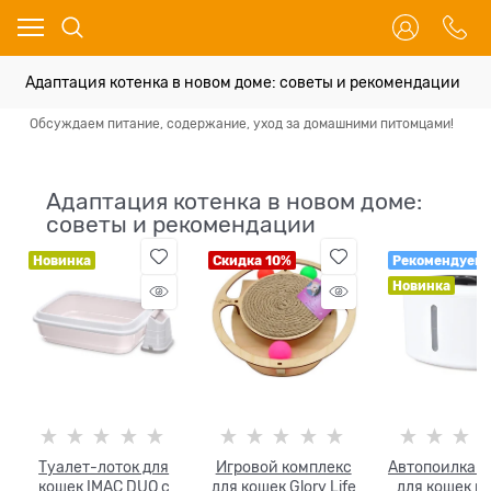
Адаптация котенка в новом доме: советы и рекомендации
Обсуждаем питание, содержание, уход за домашними питомцами!
Вс
Адаптация котенка в новом доме:
советы и рекомендации
Новинка
Скидка 10%
Рекомендуем
Новинка
Туалет-лоток для
Игровой комплекс
Автопоилка-
кошек IMAC DUO с
для кошек Glory Life
для кошек и 