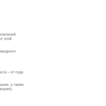
силителей
от этой
иродного
сса – от года
ание, а также
кошек).