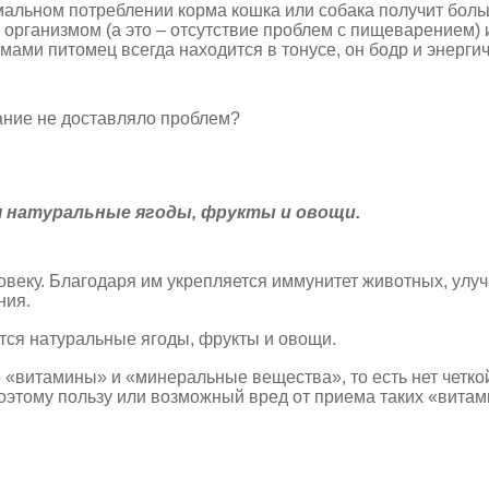
мальном потреблении корма кошка или собака получит бол
 организмом (а это – отсутствие проблем с пищеварением) 
мами питомец всегда находится в тонусе, он бодр и энергич
жание не доставляло проблем?
я натуральные ягоды, фрукты и овощи.
ловеку. Благодаря им укрепляется иммунитет животных, улу
ния.
тся натуральные ягоды, фрукты и овощи.
 «витамины» и «минеральные вещества», то есть нет четко
этому пользу или возможный вред от приема таких «витам