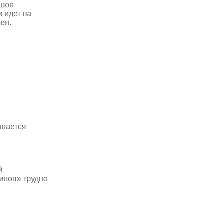
ьшое
и идет на
ен.
чшается
й
инов» трудно