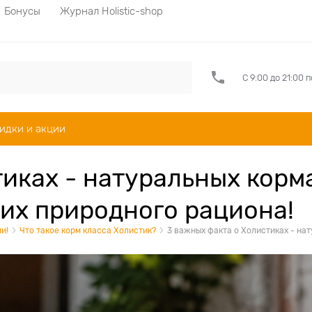
Бонусы
Журнал Holistic-shop
С 9:00 до 21:00 
идки и акции
иках - натуральных корм
 их природного рациона!
и!
Что такое корм класса Холистик?
3 важных факта о Холистиках - на