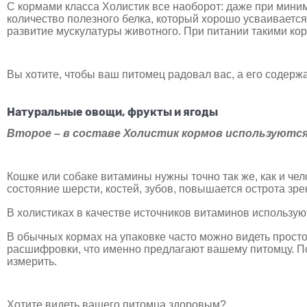
С кормами класса Холистик все наоборот: даже при мини
количество полезного белка, который хорошо усваивается
развитие мускулатуры животного. При питании такими кор
Вы хотите, чтобы ваш питомец радовал вас, а его содер
Натуральные овощи, фрукты и ягоды
Второе – в составе Холистик кормов используютс
Кошке или собаке витамины нужны точно так же, как и че
состояние шерсти, костей, зубов, повышается острота зре
В холистиках в качестве источников витаминов использую
В обычных кормах на упаковке часто можно видеть просто
расшифровки, что именно предлагают вашему питомцу. По
измерить.
Хотите видеть вашего питомца здоровым?