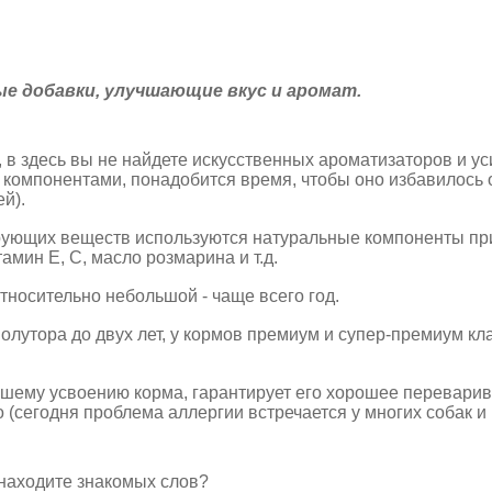
е добавки, улучшающие вкус и аромат.
, в здесь вы не найдете искусственных ароматизаторов и у
и компонентами, понадобится время, чтобы оно избавилось 
й).
вирующих веществ используются натуральные компоненты пр
мин E, C, масло розмарина и т.д.
тносительно небольшой - чаще всего год.
олутора до двух лет, у кормов премиум и супер-премиум кла
чшему усвоению корма, гарантирует его хорошее переварив
(сегодня проблема аллергии встречается у многих собак и 
е находите знакомых слов?